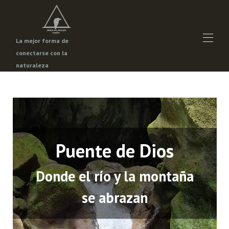
La mejor forma de
conectarse con la
naturaleza
Inicio
Propiedades
▾
Promociones
Qué visitar en Pinal de Amoles
▾
Contáctenos
Puente de Dios
Donde el río y la montaña
se abrazan