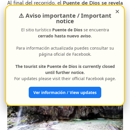
Al final del recorrido, el
Puente de Dios se revela
como una caverna natural
donde el río forma una
✕
⚠️ Aviso importante / Important
poza de aguas azul turquesa
. Desde el techo de la
notice
caverna,
estalactitas filtran la luz del sol
, creando
El sitio turístico
Puente de Dios
se encuentra
un
espectáculo visual impresionante
. Es el
lugar
cerrado hasta nuevo aviso
.
ideal para descansar
y disfrutar de la
serenidad
que ofrece este destino
.
Para información actualizada puedes consultar su
página oficial de Facebook.
The tourist site Puente de Dios is currently closed
until further notice.
For updates please visit their official Facebook page.
Ver información / View updates