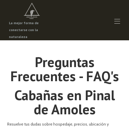
La mejor forma de
conectarse con la
naturaleza
Inicio
Propiedades
▾
Preguntas
Promociones
Qué visitar en Pinal de Amoles
▾
Frecuentes - FAQ's
Contáctenos
Cabañas en Pinal
de Amoles
Resuelve tus dudas sobre hospedaje, precios, ubicación y